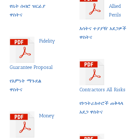
Allied
የቤት ሰብሮ ዝርፊያ
Perils
ዋስትና
እሳትና ተያያዥ አደጋዎች
ዋስትና
Fidelity
Guarantee Proposal
የእምነት ማጉደል
Contractors All Risks
ዋስትና
የኮንትራክተሮች ጠቅላላ
አደጋ ዋስትና
Money