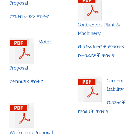
Proposal
የገንዘብ መድን ዋስትና
Contractors Plant &
Machinery
Motor
የኮንትራክተሮች የግንባታና
የመሳሪያዎች ዋስትና
Proposal
Carriers
የተሸከርካሪ ዋስትና
Liability
የአጓጓዦች
የሃላፊነት ዋስትና
Workmen’s Proposal