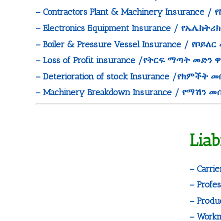
– Contractors Plant & Machinery Insuran
– Electronics Equipment Insurance / የኤሌ
– Boiler & Pressure Vessel Insurance / የቦይ
– Loss of Profit insurance /የትርፍ ማጣት መድን 
– Deterioration of stock Insurance /የክምች
– Machinery Breakdown Insurance / የማሽን 
Lia
– Carri
– Prof
– Produ
– Work