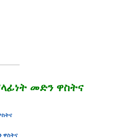
ን ሃላፊነት መድን ዋስትና
 ዋስትና
ድን ዋስትና