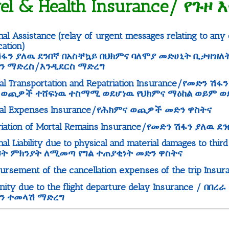
vel & Health Insurance/ የጉ
nal Assistance (relay of urgent messages relating to any
cation)
ፋን ያለዉ ደንበኛ በአስቸኳይ በህክምና ባለሞያ መድሀኒት ቢታዘዝለት
ን ማድረስ/እንዲደርስ ማድረግ
cal Transportation and Repatriation Insurance/የመድ
 ወጪዎች ተሸፍነዉ ተስማሚ ወደሆነዉ የህክምና ማዕከል ወይም ወደ
cal Expenses Insurance/የሕክምና ወጪዎች መድን ዋስትና
triation of Mortal Remains Insurance/የመድን ሽፋን ያ
nal Liability due to physical and material damages to t
ዳት ምክንያት ለሚመጣ የግል ተጠያቂነት መድን ዋስትና
ursement of the cancellation expenses of the trip
mnity due to the flight departure delay Insurance
ን ተመላሽ ማድረግ