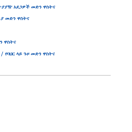
እሳትና ተያያዥ አደጋዎች መድን ዋስትና
ርፊያ መድን ዋስትና
ድን ዋስትና
nce / የባህር ላይ ጉዞ መድን ዋስትና