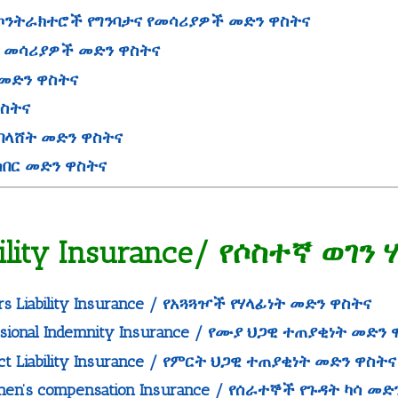
ce / የኮንትራክተሮች የግንባታና የመሳሪያዎች መድን ዋስትና
ክትሪክ መሳሪያዎች መድን ዋስትና
ለር መድን ዋስትና
ዋስትና
ት መበላሸት መድን ዋስትና
መሰበር መድን ዋስትና
bility Insurance/ የሶስተኛ ወገ
ers Liability Insurance / የአጓጓዦች የሃላፊነት መድን ዋስትና
essional Indemnity Insurance / የሙያ ህጋዊ ተጠያቂነት መድን
ct Liability Insurance / የምርት ህጋዊ ተጠያቂነት መድን ዋስትና
men’s compensation Insurance / የሰራተኞች የጉዳት ካሳ መ