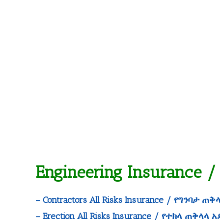
Engineering Insurance
– Contractors All Risks Insurance / የግንባታ 
– Erection All Risks Insurance / የተክላ ጠቅላላ