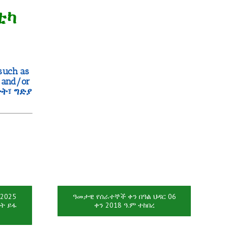
ለቲካ
such as
y and/or
ዮት፣ ግድያ
2025
ዓመታዊ የሰራተኞች ቀን በዓል ህዳር 06
ርት ይፋ
ቀን 2018 ዓ.ም ተከበረ