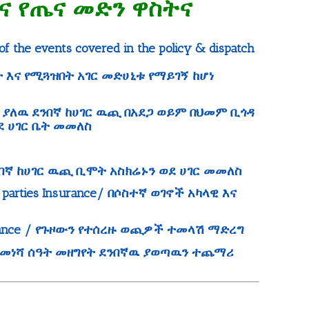
ዞ እና የጤና መድን ዋስትና
 of the events covered in the policy & dispatch
 እና የሚጓዝበት አገር መድሀኒቱ የማይገኝ ከሆነ
ን ሽፋን ያለዉ ደንበኛ ከሀገር ዉጪ በአደጋ ወይም በህመም ቢጎዳ
 ሀገር ቤት መመለስ
ለዉ ደንበኛ ከሀገር ዉጪ ቢሞት አስክሬኑን ወደ ሀገር መመለስ
hird parties Insurance/ በሶስተኛ ወገኖች አካላዊ እና
 Insurance / የጉዞውን የተሰረዙ ወጪዎች ተመላሽ ማድረግ
 / በበረራ መነሻ ሰዓት መዘግየት ደንበኛዉ ያወጣዉን ተጨማሪ