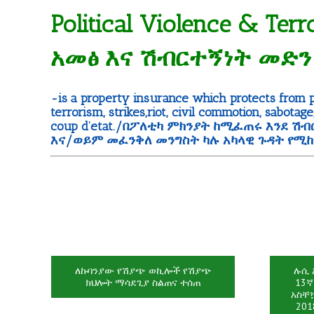
Political Violence & Te
አመፅ እና ሽብርተኝነት መድን
-is a property insurance which protects from 
terrorism, strikes,riot, civil commotion, sabotag
coup d’etat./በፖለቲካ ምክንያት ከሚፈጠሩ እንደ ሽ
እና/ወይም መፈንቅለ መንግስት ካሉ አካላዊ ጉዳት የሚከ
ለኩባንያው የሽያጭ ወኪሎች የሽያጭ
ሉሲ 
ክህሎት ማሳደጊያ ስልጠና ተሰጠ
13ኛ
አስቸኳ
201