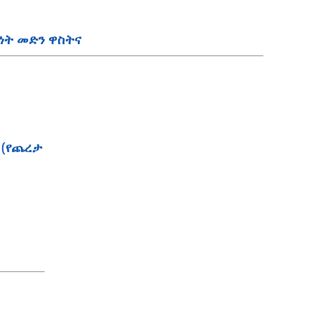
ያቂነት መድን ዋስትና
ና (የጨረታ