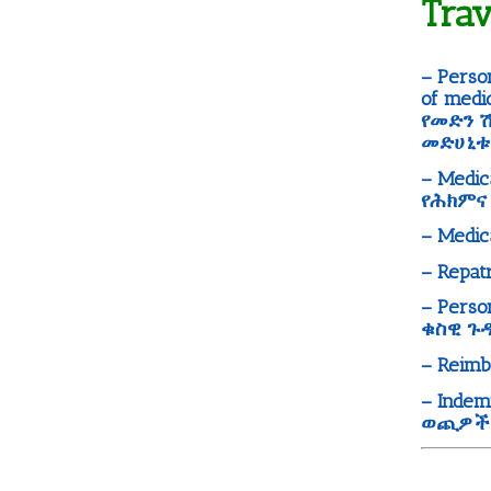
Tra
– Perso
of medi
የመድን ሽ
መድሀኒቱ
– Medi
የሕክምና
– Medi
– Repa
– Perso
ቁስዊ ጉ
– Reimb
– Inde
ወጪዎች