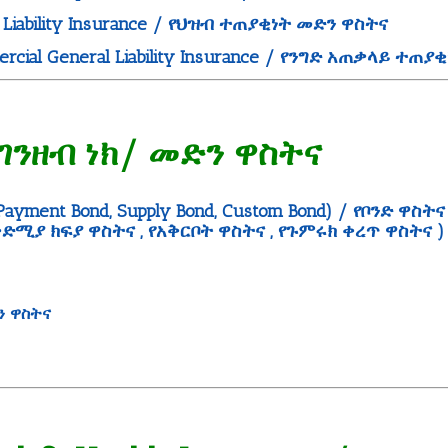
c Liability Insurance / የህዝብ ተጠያቂነት መድን ዋስትና
rcial General Liability Insurance / የንግድ አጠቃላይ ተጠ
 የገንዘብ ነክ/ መድን ዋስትና
 Payment Bond, Supply
Bond, Custom Bond) / የቦንድ ዋስት
ድሚያ ክፍያ ዋስትና , የአቅርቦት ዋስትና , የጉምሩክ ቀረጥ ዋስትና )
ድን ዋስትና