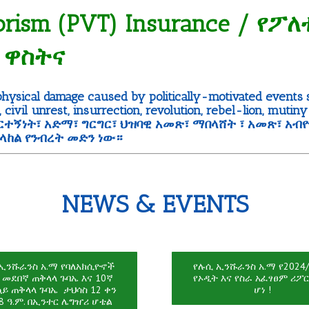
rrorism (PVT) Insurance / የፖ
 ዋስትና
physical damage caused by politically-motivated events 
e, civil unrest, insurrection, revolution, rebel-lion, mutin
ብርተኝነት፣ አድማ፣ ግርግር፣ ህዝባዊ አመጽ፣ ማበላሸት ፣ አመጽ፣ አብ
ላከል የንብረት መድን ነው።
NEWS & EVENTS
ኢንሹራንስ አ.ማ የባለአክሲዮኖች
የሉሲ ኢንሹራንስ አ.ማ የ2024/
 መደበኛ ጠቅላላ ጉባኤ እና 10ኛ
የኦዲት እና የስራ አፈፃፀም ሪፖ
ይ ጠቅላላ ጉባኤ ታህሳስ 12 ቀን
ሆነ !
8 ዓ.ም. በኢንተር ሌግዠሪ ሆቴል